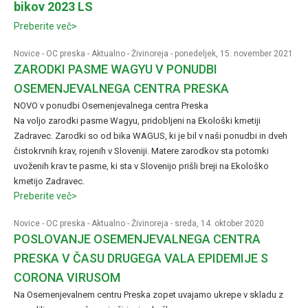
bikov 2023 LS
Preberite več>
Novice
-
OC preska
-
Aktualno
-
Živinoreja
- ponedeljek, 15. november 2021
ZARODKI PASME WAGYU V PONUDBI
OSEMENJEVALNEGA CENTRA PRESKA
NOVO v ponudbi Osemenjevalnega centra Preska
Na voljo zarodki pasme Wagyu, pridobljeni na Ekološki kmetiji
Zadravec. Zarodki so od bika WAGUS, ki je bil v naši ponudbi in dveh
čistokrvnih krav, rojenih v Sloveniji. Matere zarodkov sta potomki
uvoženih krav te pasme, ki sta v Slovenijo prišli breji na Ekološko
kmetijo Zadravec.
Preberite več>
Novice
-
OC preska
-
Aktualno
-
Živinoreja
- sreda, 14. oktober 2020
POSLOVANJE OSEMENJEVALNEGA CENTRA
PRESKA V ČASU DRUGEGA VALA EPIDEMIJE S
CORONA VIRUSOM
Na Osemenjevalnem centru Preska zopet uvajamo ukrepe v skladu z