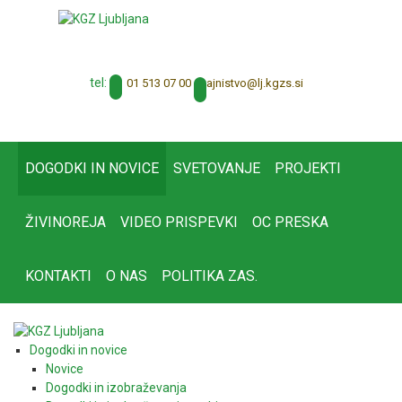
tel:
01 513 07 00
tajnistvo@lj.kgzs.si
DOGODKI IN NOVICE
SVETOVANJE
PROJEKTI
ŽIVINOREJA
VIDEO PRISPEVKI
OC PRESKA
KONTAKTI
O NAS
POLITIKA ZAS.
Dogodki in novice
Novice
Dogodki in izobraževanja