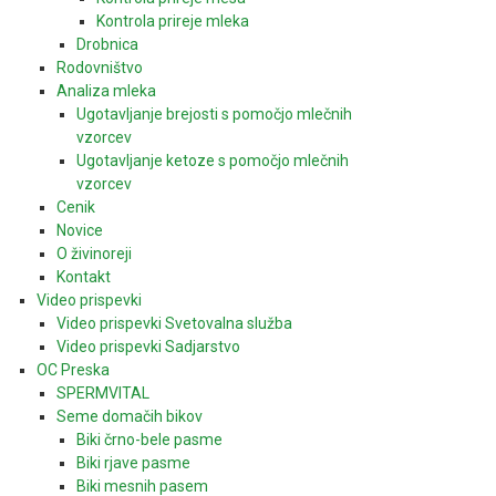
Kontrola prireje mleka
Drobnica
Rodovništvo
Analiza mleka
Ugotavljanje brejosti s pomočjo mlečnih
vzorcev
Ugotavljanje ketoze s pomočjo mlečnih
vzorcev
Cenik
Novice
O živinoreji
Kontakt
Video prispevki
Video prispevki Svetovalna služba
Video prispevki Sadjarstvo
OC Preska
SPERMVITAL
Seme domačih bikov
Biki črno-bele pasme
Biki rjave pasme
Biki mesnih pasem