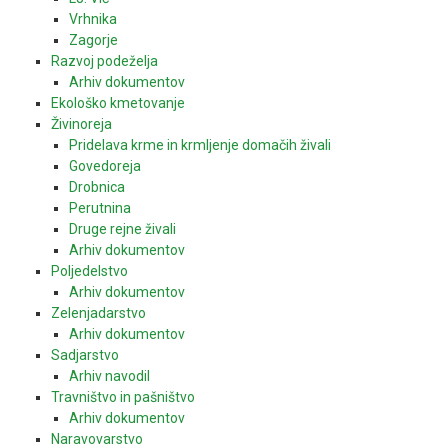
Vrhnika
Zagorje
Razvoj podeželja
Arhiv dokumentov
Ekološko kmetovanje
Živinoreja
Pridelava krme in krmljenje domačih živali
Govedoreja
Drobnica
Perutnina
Druge rejne živali
Arhiv dokumentov
Poljedelstvo
Arhiv dokumentov
Zelenjadarstvo
Arhiv dokumentov
Sadjarstvo
Arhiv navodil
Travništvo in pašništvo
Arhiv dokumentov
Naravovarstvo