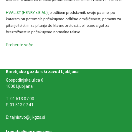
HVALIST (HENRY x BIAL)
je odličen predstavnik svoje pasme, po
katerem pri potomcih pričakujemo odlično omišičenost, primerni za
pitanje telet in za pitanje do klavne zrelosti. Je heterozigot za
brezrožnost in pričakujemo normalne telitve.
Preberite več>
Kmetijsko gozdarski zavod Ljubljana
Gospodinjska ulica 6
1000 Ljubljana
T: 01 513 07 00
F: 01 513 07 41
E: tajnistvo@lj.kgzs.si
Izpostavljene povezave