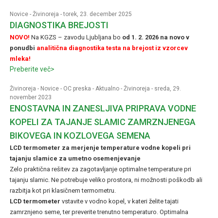
Novice
-
Živinoreja
- torek, 23. december 2025
DIAGNOSTIKA BREJOSTI
NOVO!
Na KGZS – zavodu Ljubljana bo
od 1. 2. 2026 na novo v
ponudbi
analitična diagnostika testa na brejost iz vzorcev
mleka!
Preberite več>
Živinoreja
-
Novice
-
OC preska
-
Aktualno
-
Živinoreja
- sreda, 29.
november 2023
ENOSTAVNA IN ZANESLJIVA PRIPRAVA VODNE
KOPELI ZA TAJANJE SLAMIC ZAMRZNJENEGA
BIKOVEGA IN KOZLOVEGA SEMENA
LCD termometer za merjenje temperature vodne kopeli pri
tajanju slamice za umetno osemenjevanje
Zelo praktična rešitev za zagotavljanje optimalne temperature pri
tajanju slamic. Ne potrebuje veliko prostora, ni možnosti poškodb ali
razbitja kot pri klasičnem termometru.
LCD termometer
vstavite v vodno kopel, v kateri želite tajati
zamrznjeno seme, ter preverite trenutno temperaturo. Optimalna