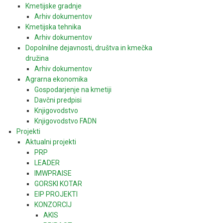
Kmetijske gradnje
Arhiv dokumentov
Kmetijska tehnika
Arhiv dokumentov
Dopolnilne dejavnosti, društva in kmečka
družina
Arhiv dokumentov
Agrarna ekonomika
Gospodarjenje na kmetiji
Davčni predpisi
Knjigovodstvo
Knjigovodstvo FADN
Projekti
Aktualni projekti
PRP
LEADER
IMWPRAISE
GORSKI KOTAR
EIP PROJEKTI
KONZORCIJ
AKIS