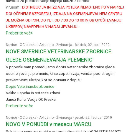
navodili za preprečevanje širjenja ukužb z corona
virusom.
DISTRIBUCIJA IN IZDAJA POTEKA NEMOTENO PO V NAPREJ
DOLOČENEM RAZPOREDU, IZDAJA NA OSEMENJEVALNEM CENTRU
JE MOŽNA OD PON. DO PET. OD 7 00 DO 13 00 IN OB UPOŠTEVANJU
UKREPOV, NAVEDENIH V NADALJEVANJU.
Preberite več>
Novice
-
OC preska
-
Aktualno
-
Živinoreja
- četrtek, 02. april 2020
NOVE SMERNICE VETERINARSKE ZBORNICE
GLEDE OSEMENJEVANJA PLEMENIC
V priponki vam posredujemo dopis Veterinarske zbornice glede
osemenjevanja plemenic, ki se zopet izvaja, vendar pod strogimi
preventivnimi ukrepi, kot so opisani v dopisu.
Dopis Veterinarske zbornice
Veliko uspeha in ostanite zdravi
Janez Kunc, Vodja OC Preska
Preberite več>
Novice
-
OC preska
-
Aktualno
-
Živinoreja
- petek, 22. februar 2019
NOVO V PONUDBI v mesecu MARCU
Seksirano seme na moške potomce limuzin bika HVALIST P 161972.