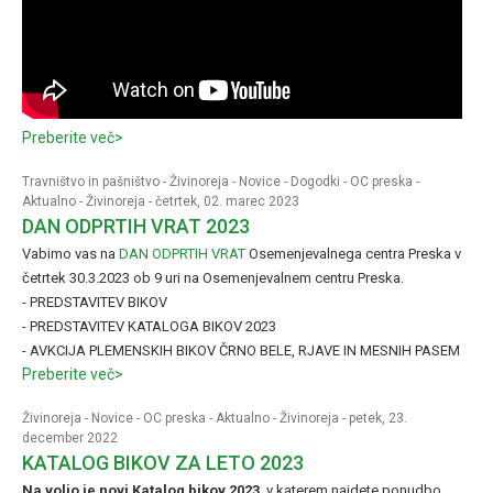
Preberite več>
Travništvo in pašništvo
-
Živinoreja
-
Novice
-
Dogodki
-
OC preska
-
Aktualno
-
Živinoreja
- četrtek, 02. marec 2023
DAN ODPRTIH VRAT 2023
Vabimo vas na
DAN ODPRTIH VRAT
Osemenjevalnega centra Preska v
četrtek 30.3.2023 ob 9 uri na Osemenjevalnem centru Preska.
- PREDSTAVITEV BIKOV
- PREDSTAVITEV KATALOGA BIKOV 2023
- AVKCIJA PLEMENSKIH BIKOV ČRNO BELE, RJAVE IN MESNIH PASEM
Preberite več>
Živinoreja
-
Novice
-
OC preska
-
Aktualno
-
Živinoreja
- petek, 23.
december 2022
KATALOG BIKOV ZA LETO 2023
Na voljo je novi Katalog bikov 2023
, v katerem najdete ponudbo