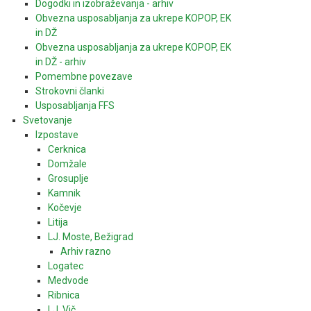
Dogodki in izobraževanja - arhiv
Obvezna usposabljanja za ukrepe KOPOP, EK
in DŽ
Obvezna usposabljanja za ukrepe KOPOP, EK
in DŽ - arhiv
Pomembne povezave
Strokovni članki
Usposabljanja FFS
Svetovanje
Izpostave
Cerknica
Domžale
Grosuplje
Kamnik
Kočevje
Litija
LJ. Moste, Bežigrad
Arhiv razno
Logatec
Medvode
Ribnica
LJ. Vič