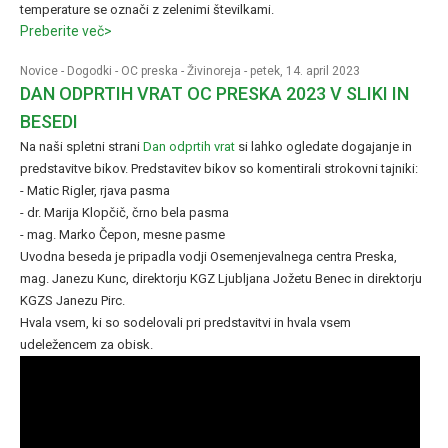
temperature se označi z zelenimi številkami.
Preberite več>
Novice
-
Dogodki
-
OC preska
-
Živinoreja
- petek, 14. april 2023
DAN ODPRTIH VRAT OC PRESKA 2023 V SLIKI IN
BESEDI
Na naši spletni strani
Dan odprtih vrat
si lahko ogledate dogajanje in
predstavitve bikov. Predstavitev bikov so komentirali strokovni tajniki:
- Matic Rigler, rjava pasma
- dr. Marija Klopčič, črno bela pasma
- mag. Marko Čepon, mesne pasme
Uvodna beseda je pripadla vodji Osemenjevalnega centra Preska,
mag. Janezu Kunc, direktorju KGZ Ljubljana Jožetu Benec in direktorju
KGZS Janezu Pirc.
Hvala vsem, ki so sodelovali pri predstavitvi in hvala vsem
udeležencem za obisk.