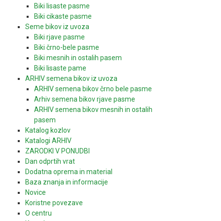
Biki lisaste pasme
Biki cikaste pasme
Seme bikov iz uvoza
Biki rjave pasme
Biki črno-bele pasme
Biki mesnih in ostalih pasem
Biki lisaste pame
ARHIV semena bikov iz uvoza
ARHIV semena bikov črno bele pasme
Arhiv semena bikov rjave pasme
ARHIV semena bikov mesnih in ostalih
pasem
Katalog kozlov
Katalogi ARHIV
ZARODKI V PONUDBI
Dan odprtih vrat
Dodatna oprema in material
Baza znanja in informacije
Novice
Koristne povezave
O centru