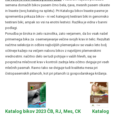
semena domačih bikov pasem črno bela, rjava, mesnih pasem cikaste
in lisaste (svoj katalog na spletu). Pri Katalogu bikov lisaste pasme je
sprememba prikaza bikov - ni več kategorij testirani biki in genomsko
testirani biki, ampak so vsi na enotni lestvici. Razlika je vidna v barvni
podlagi.
Ponudba je široka in zelo raznolika, zato verjamem, da bo vsak našel
primernega bika za osemenjevanje večine svojih krav in telic. Rezultati
načrtne selekcije in odbire najboljših plemenjakov se vsako leto bolj
očitneje kažejo na večjem naboru bikov z najvišjimi plemenskimi
vrednostmi. načrtno delo se tudi potrjuje v vaših hlevih, saj se
povprečna mlečnost krav v kontroli zadnja leta očitno dviguje pri vseh
mlečnih pasmah. Ravno tako se dviguje tudi kvaliteta mesa pri
čistopasemskih pitancih, kot pri pitancih iz gospodarskega križanja.
Katalog bikov 2023 ČB, RJ, Mes, CK
Katalog