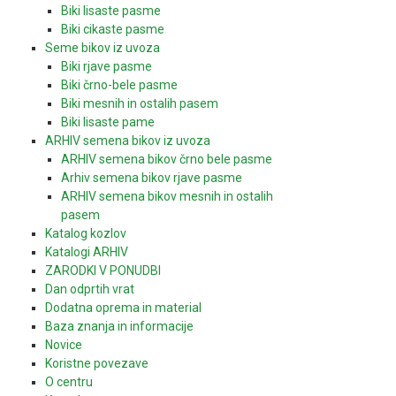
Biki lisaste pasme
Biki cikaste pasme
Seme bikov iz uvoza
Biki rjave pasme
Biki črno-bele pasme
Biki mesnih in ostalih pasem
Biki lisaste pame
ARHIV semena bikov iz uvoza
ARHIV semena bikov črno bele pasme
Arhiv semena bikov rjave pasme
ARHIV semena bikov mesnih in ostalih
pasem
Katalog kozlov
Katalogi ARHIV
ZARODKI V PONUDBI
Dan odprtih vrat
Dodatna oprema in material
Baza znanja in informacije
Novice
Koristne povezave
O centru