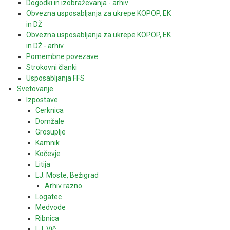
Dogodki in izobraževanja - arhiv
Obvezna usposabljanja za ukrepe KOPOP, EK
in DŽ
Obvezna usposabljanja za ukrepe KOPOP, EK
in DŽ - arhiv
Pomembne povezave
Strokovni članki
Usposabljanja FFS
Svetovanje
Izpostave
Cerknica
Domžale
Grosuplje
Kamnik
Kočevje
Litija
LJ. Moste, Bežigrad
Arhiv razno
Logatec
Medvode
Ribnica
LJ. Vič