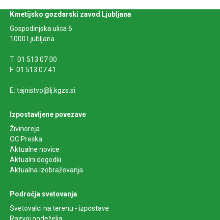
Kmetijsko gozdarski zavod Ljubljana
Gospodinjska ulica 6
1000 Ljubljana
T: 01 513 07 00
F: 01 513 07 41
E: tajnistvo@lj.kgzs.si
Izpostavljene povezave
Živinoreja
OC Preska
Aktualne novice
Aktualni dogodki
Aktualna izobraževanja
Področja svetovanja
Svetovalci na terenu - izpostave
Razvoj podeželja