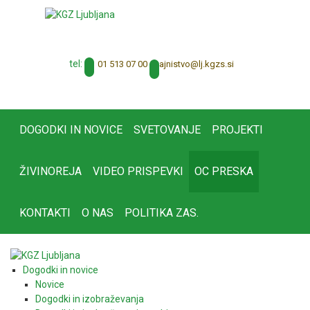
tel:
01 513 07 00
tajnistvo@lj.kgzs.si
DOGODKI IN NOVICE
SVETOVANJE
PROJEKTI
ŽIVINOREJA
VIDEO PRISPEVKI
OC PRESKA
KONTAKTI
O NAS
POLITIKA ZAS.
Dogodki in novice
Novice
Dogodki in izobraževanja