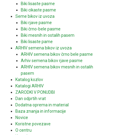
Biki lisaste pasme
Biki cikaste pasme
Seme bikov iz uvoza
Biki rjave pasme
Biki črno-bele pasme
Biki mesnih in ostalih pasem
Biki lisaste pame
ARHIV semena bikov iz uvoza
ARHIV semena bikov črno bele pasme
Arhiv semena bikov rjave pasme
ARHIV semena bikov mesnih in ostalih
pasem
Katalog kozlov
Katalogi ARHIV
ZARODKI V PONUDBI
Dan odprtih vrat
Dodatna oprema in material
Baza znanja in informacije
Novice
Koristne povezave
O centru