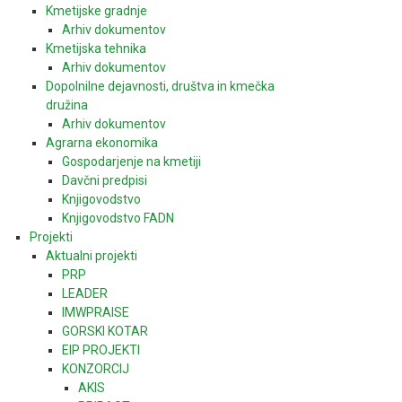
Kmetijske gradnje
Arhiv dokumentov
Kmetijska tehnika
Arhiv dokumentov
Dopolnilne dejavnosti, društva in kmečka
družina
Arhiv dokumentov
Agrarna ekonomika
Gospodarjenje na kmetiji
Davčni predpisi
Knjigovodstvo
Knjigovodstvo FADN
Projekti
Aktualni projekti
PRP
LEADER
IMWPRAISE
GORSKI KOTAR
EIP PROJEKTI
KONZORCIJ
AKIS