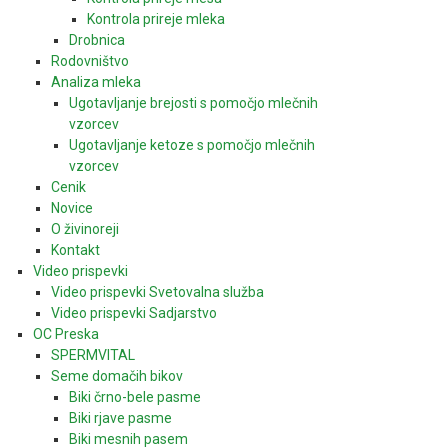
Kontrola prireje mleka
Drobnica
Rodovništvo
Analiza mleka
Ugotavljanje brejosti s pomočjo mlečnih
vzorcev
Ugotavljanje ketoze s pomočjo mlečnih
vzorcev
Cenik
Novice
O živinoreji
Kontakt
Video prispevki
Video prispevki Svetovalna služba
Video prispevki Sadjarstvo
OC Preska
SPERMVITAL
Seme domačih bikov
Biki črno-bele pasme
Biki rjave pasme
Biki mesnih pasem