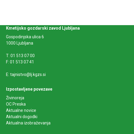
Kmetijsko gozdarski zavod Ljubljana
Gospodinjska ulica 6
1000 Ljubljana
T: 01 513 07 00
F: 01 513 07 41
E: tajnistvo@lj.kgzs.si
Izpostavljene povezave
Živinoreja
OC Preska
Aktualne novice
Aktualni dogodki
Aktualna izobraževanja