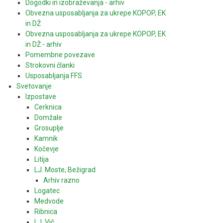
Dogodki in izobraževanja - arhiv
Obvezna usposabljanja za ukrepe KOPOP, EK
in DŽ
Obvezna usposabljanja za ukrepe KOPOP, EK
in DŽ - arhiv
Pomembne povezave
Strokovni članki
Usposabljanja FFS
Svetovanje
Izpostave
Cerknica
Domžale
Grosuplje
Kamnik
Kočevje
Litija
LJ. Moste, Bežigrad
Arhiv razno
Logatec
Medvode
Ribnica
LJ. Vič