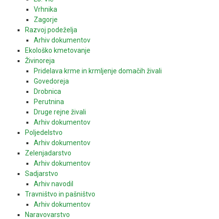
Vrhnika
Zagorje
Razvoj podeželja
Arhiv dokumentov
Ekološko kmetovanje
Živinoreja
Pridelava krme in krmljenje domačih živali
Govedoreja
Drobnica
Perutnina
Druge rejne živali
Arhiv dokumentov
Poljedelstvo
Arhiv dokumentov
Zelenjadarstvo
Arhiv dokumentov
Sadjarstvo
Arhiv navodil
Travništvo in pašništvo
Arhiv dokumentov
Naravovarstvo