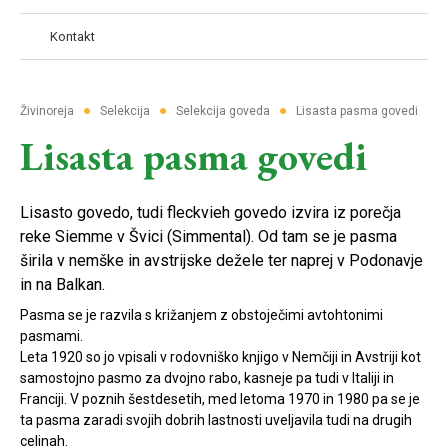
Kontakt
●
●
●
Živinoreja
Selekcija
Selekcija goveda
Lisasta pasma govedi
Lisasta pasma govedi
Lisasto govedo, tudi fleckvieh govedo izvira iz porečja
reke Siemme v Švici (Simmental). Od tam se je pasma
širila v nemške in avstrijske dežele ter naprej v Podonavje
in na Balkan.
Pasma se je razvila s križanjem z obstoječimi avtohtonimi
pasmami.
Leta 1920 so jo vpisali v rodovniško knjigo v Nemčiji in Avstriji kot
samostojno pasmo za dvojno rabo, kasneje pa tudi v Italiji in
Franciji. V poznih šestdesetih, med letoma 1970 in 1980 pa se je
ta pasma zaradi svojih dobrih lastnosti uveljavila tudi na drugih
celinah.