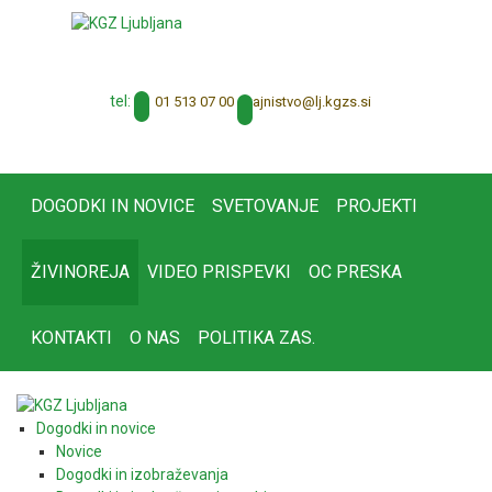
tel:
01 513 07 00
tajnistvo@lj.kgzs.si
DOGODKI IN NOVICE
SVETOVANJE
PROJEKTI
ŽIVINOREJA
VIDEO PRISPEVKI
OC PRESKA
KONTAKTI
O NAS
POLITIKA ZAS.
Dogodki in novice
Novice
Dogodki in izobraževanja