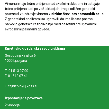
Vimena imajo trdno pritrjena nad skočnim sklepom, in ostajajo
trdno pritrjena tudi po več laktacijah. Imajo odličen genetski
potencial za zdravje vimena z
nizkim številom somatskih celic
.
Z genetskimi analizami so ugotovili, da ima lisasta pasma
največjo genetsko raznolikostjo med desetimi preučevanimi
evropskimi pasmami goveda.
Kmetijsko gozdarski zavod Ljubljana
Gospodinjska ulica 6
1000 Ljubljana
T: 01 513 07 00
F: 01 513 07 41
E: tajnistvo@lj.kgzs.si
Izpostavljene povezave
Živinoreja