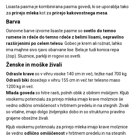
Lisasta pasma je kombinirana pasma govedi, ki se uporablja tako
za
prirejo mleka
kot za
prirejo kakovostnega mesa
.
Barva
Osnovne barve izvorne lisaste pasme so
svetlo do temno
rumene in rdeče do temno rdeče z belimi lisami, nepravilno
razširjenimi po celem telesu
. Gobec je krem ali rožnat, lahko
ima majhne sivo rjavo obarvane lise. Bela je tudi konica repa
(čop). Sluznice, parklji in rogovi so svetli.
Ženske in moške živali
Odrasle krave
so v vihru visoke 140 cm in več, težke nad 700 kg.
Odrasli biki
dosežejo v vihru 155 cm in več ter telesno maso
1200 kg in več.
Mlada goveda
so hitre rasti, polnih oblik z obilnim mišičjem. Kljub
visokemu potencialu za prirejo mleka imajo krave molznice še
vedno odlično omišičenost v hrbtnem predelu in na stegnih. Živali
so vitalne, imajo dolgo življenjsko dobo in so strukturno pravilno
grajene obsežne živali.
Kljub visokemu potencialu za prirejo mleka imajo krave molznice
še vedno
odlično omišičenost
v hrbtnem predelu in na stegnih.