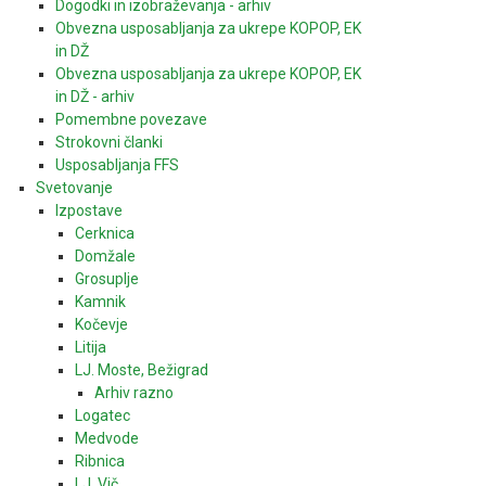
Dogodki in izobraževanja - arhiv
Obvezna usposabljanja za ukrepe KOPOP, EK
in DŽ
Obvezna usposabljanja za ukrepe KOPOP, EK
in DŽ - arhiv
Pomembne povezave
Strokovni članki
Usposabljanja FFS
Svetovanje
Izpostave
Cerknica
Domžale
Grosuplje
Kamnik
Kočevje
Litija
LJ. Moste, Bežigrad
Arhiv razno
Logatec
Medvode
Ribnica
LJ. Vič