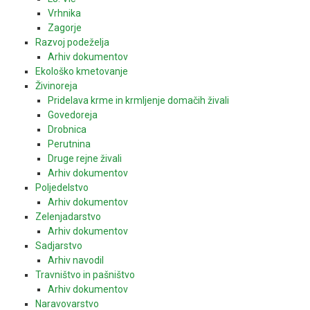
Vrhnika
Zagorje
Razvoj podeželja
Arhiv dokumentov
Ekološko kmetovanje
Živinoreja
Pridelava krme in krmljenje domačih živali
Govedoreja
Drobnica
Perutnina
Druge rejne živali
Arhiv dokumentov
Poljedelstvo
Arhiv dokumentov
Zelenjadarstvo
Arhiv dokumentov
Sadjarstvo
Arhiv navodil
Travništvo in pašništvo
Arhiv dokumentov
Naravovarstvo