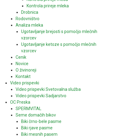
Kontrola prireje mleka
Drobnica
Rodovništvo
Analiza mleka
Ugotavljanje brejosti s pomočjo mlečnih
vzorcev
Ugotavljanje ketoze s pomočjo mlečnih
vzorcev
Cenik
Novice
O živinoreji
Kontakt
Video prispevki
Video prispevki Svetovalna služba
Video prispevki Sadjarstvo
OC Preska
SPERMVITAL
Seme domačih bikov
Biki črno-bele pasme
Biki rjave pasme
Biki mesnih pasem