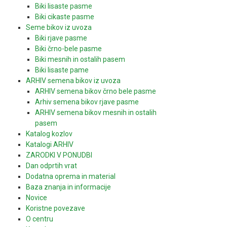
Biki lisaste pasme
Biki cikaste pasme
Seme bikov iz uvoza
Biki rjave pasme
Biki črno-bele pasme
Biki mesnih in ostalih pasem
Biki lisaste pame
ARHIV semena bikov iz uvoza
ARHIV semena bikov črno bele pasme
Arhiv semena bikov rjave pasme
ARHIV semena bikov mesnih in ostalih
pasem
Katalog kozlov
Katalogi ARHIV
ZARODKI V PONUDBI
Dan odprtih vrat
Dodatna oprema in material
Baza znanja in informacije
Novice
Koristne povezave
O centru