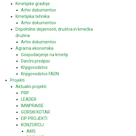
Kmetijske gradnje
Arhiv dokumentov
Kmetijska tehnika
Arhiv dokumentov
Dopolnilne dejavnosti, društva in kmečka
družina
Arhiv dokumentov
Agrarna ekonomika
Gospodarjenje na kmetiji
Davčni predpisi
Knjigovodstvo
Knjigovodstvo FADN
Projekti
Aktualni projekti
PRP
LEADER
IMWPRAISE
GORSKI KOTAR
EIP PROJEKTI
KONZORCIJ
AKIS