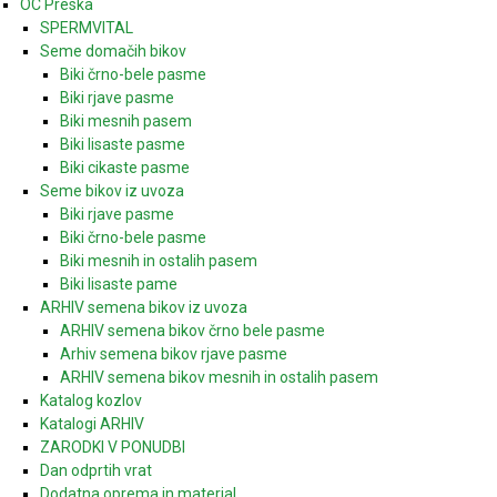
OC Preska
SPERMVITAL
Seme domačih bikov
Biki črno-bele pasme
Biki rjave pasme
Biki mesnih pasem
Biki lisaste pasme
Biki cikaste pasme
Seme bikov iz uvoza
Biki rjave pasme
Biki črno-bele pasme
Biki mesnih in ostalih pasem
Biki lisaste pame
ARHIV semena bikov iz uvoza
ARHIV semena bikov črno bele pasme
Arhiv semena bikov rjave pasme
ARHIV semena bikov mesnih in ostalih pasem
Katalog kozlov
Katalogi ARHIV
ZARODKI V PONUDBI
Dan odprtih vrat
Dodatna oprema in material