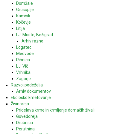
Domžale
Grosuplje
Kamnik
Kočevje
Litija
LJ. Moste, Bežigrad
Arhiv razno
Logatec
Medvode
Ribnica
LJ. Vič
Vrhnika
Zagorje
Razvoj podeželja
Arhiv dokumentov
Ekološko kmetovanje
Živinoreja
Pridelava krme in krmljenje domačih živali
Govedoreja
Drobnica
Perutnina