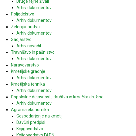
Druge rejne živali
Arhiv dokumentov
Poljedelstvo
Arhiv dokumentov
Zelenjadarstvo
Arhiv dokumentov
Sadjarstvo
Arhiv navodil
Travništvo in pašništvo
Arhiv dokumentov
Naravovarstvo
Kmetijske gradnje
Arhiv dokumentov
Kmetijska tehnika
Arhiv dokumentov
Dopolnilne dejavnosti, društva in kmečka družina
Arhiv dokumentov
Agrarna ekonomika
Gospodarjenje na kmetiji
Davčni predpisi
Knjigovodstvo
Knjigovodstvo FADN