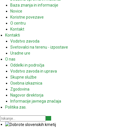
Baza znanja in informacije
Novice
Koristne povezave
O centru
Kontakt
Kontakti
Vodstvo zavoda
Svetovalci na terenu - izpostave
Uradne ure
O nas
Oddelki in področja
Vodstvo zavoda in uprava
Skupne službe
Osebna izkaznica
Zgodovina
Nagovor direktorja
Informacije javnega značaja
Politika zas.
GO