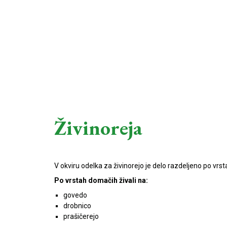
Živinoreja
V okviru odelka za živinorejo je delo razdeljeno po vrsta
Po vrstah domačih živali na:
govedo
drobnico
prašičerejo