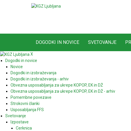
DOGODKI IN NOVICE
SVETOVANJE
PR
X
Dogodki in novice
Novice
Dogodki in izobraževanja
Dogodki in izobraževanja - arhiv
Obvezna usposabljanja za ukrepe KOPOP, EK in DŽ
Obvezna usposabljanja za ukrepe KOPOP, EK in DŽ - arhiv
Pomembne povezave
Strokovni članki
Usposabljanja FFS
Svetovanje
Izpostave
Cerknica