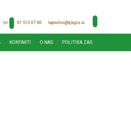
01 513 07 00
tajnistvo@lj.kgzs.si
tel:
A
KONTAKTI
O NAS
POLITIKA ZAS.