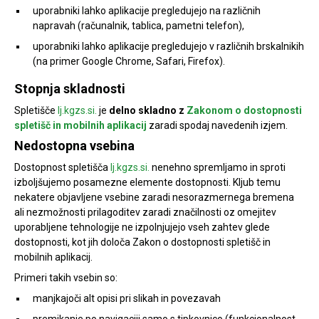
uporabniki lahko aplikacije pregledujejo na različnih
napravah (računalnik, tablica, pametni telefon),
uporabniki lahko aplikacije pregledujejo v različnih brskalnikih
(na primer Google Chrome, Safari, Firefox).
Stopnja skladnosti
Spletišče
lj.kgzs.si.
je
delno skladno z
Zakonom o dostopnosti
spletišč in mobilnih aplikacij
zaradi spodaj navedenih izjem.
Nedostopna vsebina
Dostopnost spletišča
lj.kgzs.si.
nenehno spremljamo in sproti
izboljšujemo posamezne elemente dostopnosti. Kljub temu
nekatere objavljene vsebine zaradi nesorazmernega bremena
ali nezmožnosti prilagoditev zaradi značilnosti oz omejitev
uporabljene tehnologije ne izpolnjujejo vseh zahtev glede
dostopnosti, kot jih določa Zakon o dostopnosti spletišč in
mobilnih aplikacij.
Primeri takih vsebin so:
manjkajoči alt opisi pri slikah in povezavah
premikanje po navigaciji samo s tipkovnico (funkcionalnost