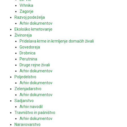
Vrhnika
Zagorje
Razvoj podeželja
Arhiv dokumentov
Ekološko kmetovanje
Živinoreja
Pridelava krme in krmljenje domačih živali
Govedoreja
Drobnica
Perutnina
Druge rejne živali
Arhiv dokumentov
Poljedelstvo
Arhiv dokumentov
Zelenjadarstvo
Arhiv dokumentov
Sadjarstvo
Arhiv navodil
Travništvo in pašništvo
Arhiv dokumentov
Naravovarstvo