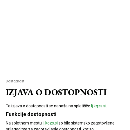
Dostopnost
IZJAVA O DOSTOPNOSTI
Ta izjava o dostopnosti se nanaša na spletišče
lj.kgzs.si.
Funkcije dostopnosti
Na spletnem mestu
lj.kgzs.si
so bile sistemsko zagotovljene
prilagoditve za zagotavljanje dostopnosti, kot so: