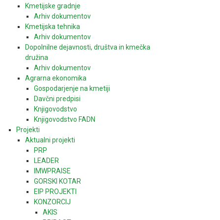
Kmetijske gradnje
Arhiv dokumentov
Kmetijska tehnika
Arhiv dokumentov
Dopolnilne dejavnosti, društva in kmečka
družina
Arhiv dokumentov
Agrarna ekonomika
Gospodarjenje na kmetiji
Davčni predpisi
Knjigovodstvo
Knjigovodstvo FADN
Projekti
Aktualni projekti
PRP
LEADER
IMWPRAISE
GORSKI KOTAR
EIP PROJEKTI
KONZORCIJ
AKIS