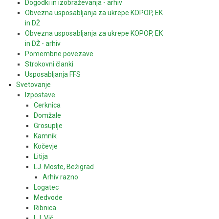
Dogodki in izobraževanja - arhiv
Obvezna usposabljanja za ukrepe KOPOP, EK
in DŽ
Obvezna usposabljanja za ukrepe KOPOP, EK
in DŽ - arhiv
Pomembne povezave
Strokovni članki
Usposabljanja FFS
Svetovanje
Izpostave
Cerknica
Domžale
Grosuplje
Kamnik
Kočevje
Litija
LJ. Moste, Bežigrad
Arhiv razno
Logatec
Medvode
Ribnica
LJ. Vič