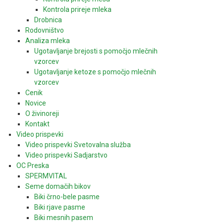
Kontrola prireje mleka
Drobnica
Rodovništvo
Analiza mleka
Ugotavljanje brejosti s pomočjo mlečnih
vzorcev
Ugotavljanje ketoze s pomočjo mlečnih
vzorcev
Cenik
Novice
O živinoreji
Kontakt
Video prispevki
Video prispevki Svetovalna služba
Video prispevki Sadjarstvo
OC Preska
SPERMVITAL
Seme domačih bikov
Biki črno-bele pasme
Biki rjave pasme
Biki mesnih pasem