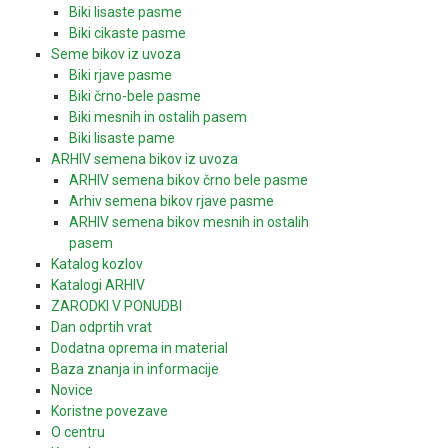
Biki lisaste pasme
Biki cikaste pasme
Seme bikov iz uvoza
Biki rjave pasme
Biki črno-bele pasme
Biki mesnih in ostalih pasem
Biki lisaste pame
ARHIV semena bikov iz uvoza
ARHIV semena bikov črno bele pasme
Arhiv semena bikov rjave pasme
ARHIV semena bikov mesnih in ostalih
pasem
Katalog kozlov
Katalogi ARHIV
ZARODKI V PONUDBI
Dan odprtih vrat
Dodatna oprema in material
Baza znanja in informacije
Novice
Koristne povezave
O centru