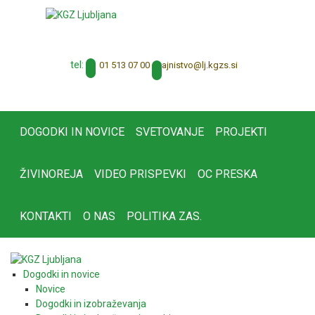
tel:
01 513 07 00
tajnistvo@lj.kgzs.si
DOGODKI IN NOVICE
SVETOVANJE
PROJEKTI
ŽIVINOREJA
VIDEO PRISPEVKI
OC PRESKA
KONTAKTI
O NAS
POLITIKA ZAS.
Dogodki in novice
Novice
Dogodki in izobraževanja