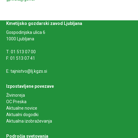
Kmetijsko gozdarski zavod Ljubljana
Gospodinjska ulica 6
1000 Ljubljana
T: 01 513 07 00
F: 01 513 07 41
E: tajnistvo@lj.kgzs.si
Izpostavljene povezave
Živinoreja
OC Preska
Aktualne novice
Aktualni dogodki
Aktualna izobraževanja
Področja svetovanja