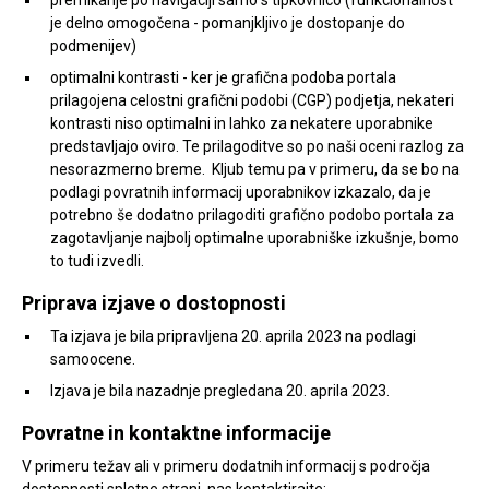
je delno omogočena - pomanjkljivo je dostopanje do
podmenijev)
optimalni kontrasti - ker je grafična podoba portala
prilagojena celostni grafični podobi (CGP) podjetja, nekateri
kontrasti niso optimalni in lahko za nekatere uporabnike
predstavljajo oviro.
Te prilagoditve so po naši oceni razlog za
nesorazmerno breme. Kljub temu pa v primeru, da se bo na
podlagi povratnih informacij uporabnikov izkazalo, da je
potrebno še dodatno prilagoditi grafično podobo portala za
zagotavljanje najbolj optimalne uporabniške izkušnje, bomo
to tudi izvedli.
Priprava izjave o dostopnosti
Ta izjava je bila pripravljena 20. aprila 2023 na podlagi
samoocene.
Izjava je bila nazadnje pregledana 20. aprila 2023.
Povratne in kontaktne informacije
V primeru težav ali v primeru dodatnih informacij s področja
dostopnosti spletne strani, nas kontaktirajte: