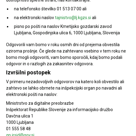
na telefonsko številko 01 513 07 00 ali
na elektronski naslov
tajnistvo@lj.kgzs.si
ali
pisno po pošti na naslov Kmetijsko gozdarski zavod
Ljubljana, Gospodinjska ulica 6, 1000 Ljubljana, Slovenija
Odgovorili vam bomo v roku osmih dni od prejema obvestila
oziroma prošnje. Če glede na zahtevano vsebino v tem roku ne
bomo mogli odgovoriti, vam bomo sporočili, kdaj bomo podali
odgovor in o razlogih za zakasnitev odgovora.
Izvršilni postopek
V primeru nezadovoljivih odgovorov na katero koli obvestilo ali
zahtevo se lahko obrnete na inšpekcijski organ po navadni ali
elektronski pošti na naslov:
Ministrstvo za digitalne preobrazbe
Inšpektorat Republike Slovenije za informacijsko družbo
Davčna ulica 1
1000 Ljubljana
01 555 58 48
gp.irsid@gov.si