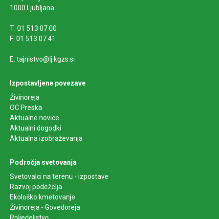
1000 Ljubljana
T: 01 513 07 00
F: 01 513 07 41
E: tajnistvo@lj.kgzs.si
Izpostavljene povezave
Živinoreja
OC Preska
Aktualne novice
Aktualni dogodki
Aktualna izobraževanja
Področja svetovanja
Svetovalci na terenu - izpostave
Razvoj podeželja
Ekološko kmetovanje
Živinoreja - Govedoreja
Poljedeljstvo