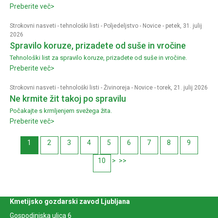
Preberite več>
Strokovni nasveti - tehnološki listi
-
Poljedeljstvo
-
Novice
- petek, 31. julij
2026
Spravilo koruze, prizadete od suše in vročine
Tehnološki list za spravilo koruze, prizadete od suše in vročine.
Preberite več>
Strokovni nasveti - tehnološki listi
-
Živinoreja
-
Novice
- torek, 21. julij 2026
Ne krmite žit takoj po spravilu
Počakajte s krmljenjem svežega žita.
Preberite več>
1
2
3
4
5
6
7
8
9
10
>
>>
Kmetijsko gozdarski zavod Ljubljana
Gospodinjska ulica 6