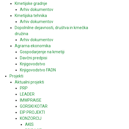
Kmetijske gradnje
Arhiv dokumentov
Kmetijska tehnika
Arhiv dokumentov
Dopolnilne dejavnosti, društva in kmečka
družina
Arhiv dokumentov
Agrarna ekonomika
Gospodarjenje na kmetiji
Davčni predpisi
Knjigovodstvo
Knjigovodstvo FADN
Projekti
Aktualni projekti
PRP
LEADER
IMWPRAISE
GORSKI KOTAR
EIP PROJEKTI
KONZORCIJ
AKIS