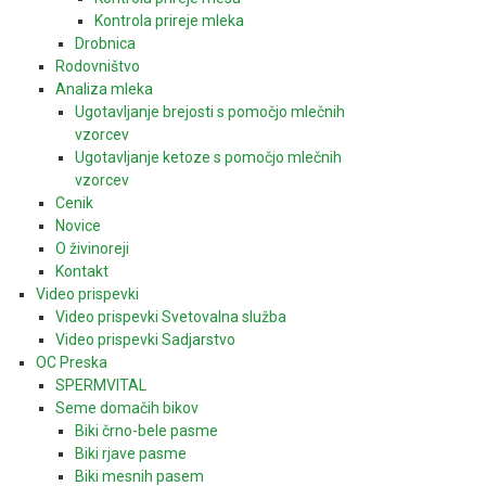
Kontrola prireje mleka
Drobnica
Rodovništvo
Analiza mleka
Ugotavljanje brejosti s pomočjo mlečnih
vzorcev
Ugotavljanje ketoze s pomočjo mlečnih
vzorcev
Cenik
Novice
O živinoreji
Kontakt
Video prispevki
Video prispevki Svetovalna služba
Video prispevki Sadjarstvo
OC Preska
SPERMVITAL
Seme domačih bikov
Biki črno-bele pasme
Biki rjave pasme
Biki mesnih pasem