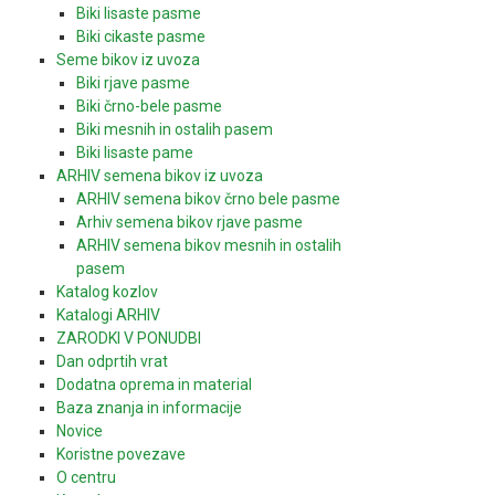
Biki lisaste pasme
Biki cikaste pasme
Seme bikov iz uvoza
Biki rjave pasme
Biki črno-bele pasme
Biki mesnih in ostalih pasem
Biki lisaste pame
ARHIV semena bikov iz uvoza
ARHIV semena bikov črno bele pasme
Arhiv semena bikov rjave pasme
ARHIV semena bikov mesnih in ostalih
pasem
Katalog kozlov
Katalogi ARHIV
ZARODKI V PONUDBI
Dan odprtih vrat
Dodatna oprema in material
Baza znanja in informacije
Novice
Koristne povezave
O centru