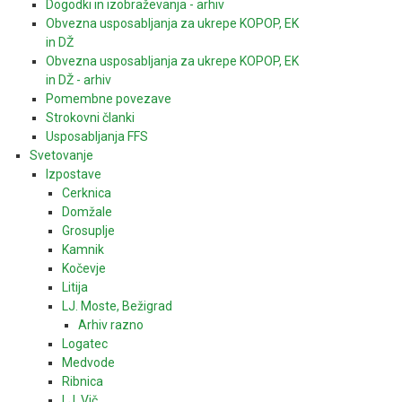
Dogodki in izobraževanja - arhiv
Obvezna usposabljanja za ukrepe KOPOP, EK
in DŽ
Obvezna usposabljanja za ukrepe KOPOP, EK
in DŽ - arhiv
Pomembne povezave
Strokovni članki
Usposabljanja FFS
Svetovanje
Izpostave
Cerknica
Domžale
Grosuplje
Kamnik
Kočevje
Litija
LJ. Moste, Bežigrad
Arhiv razno
Logatec
Medvode
Ribnica
LJ. Vič