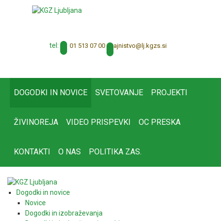
tel:
01 513 07 00
tajnistvo@lj.kgzs.si
DOGODKI IN NOVICE
SVETOVANJE
PROJEKTI
ŽIVINOREJA
VIDEO PRISPEVKI
OC PRESKA
KONTAKTI
O NAS
POLITIKA ZAS.
Dogodki in novice
Novice
Dogodki in izobraževanja