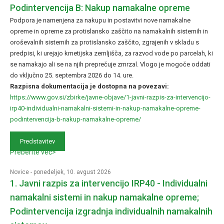
Podintervencija B: Nakup namakalne opreme
Podpora je namenjena za nakupu in postavitvi nove namakalne
opreme in opreme za protislansko zaščito na namakalnih sistemih in
oroševalnih sistemih za protislansko zaščito, zgrajenih v skladu s
predpisi, ki urejajo kmetijska zemljišča, za razvod vode po parcelah, ki
se namakajo ali se na njih preprečuje zmrzal. Vlogo je mogoče oddati
do vključno 25. septembra 2026 do 14. ure.
Razpisna dokumentacija je dostopna na povezavi:
https://www.gov.si/zbirke/javne-objave/1-javni-razpis-za-intervencijo-
irp40-individualni-namakalni-sistemi-in-nakup-namakalne-opreme-
podintervencija-b-nakup-namakalne-opreme/
Predstavitev
Preberite več>
Novice
- ponedeljek, 10. avgust 2026
1. Javni razpis za intervencijo IRP40 - Individualni
namakalni sistemi in nakup namakalne opreme;
Podintervencija izgradnja individualnih namakalnih