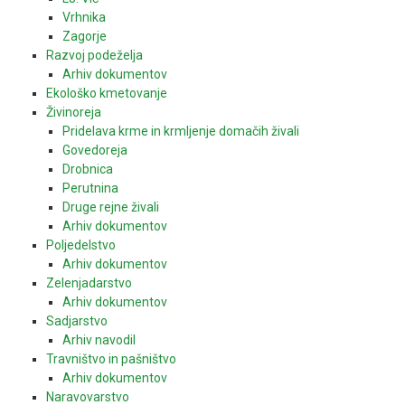
Vrhnika
Zagorje
Razvoj podeželja
Arhiv dokumentov
Ekološko kmetovanje
Živinoreja
Pridelava krme in krmljenje domačih živali
Govedoreja
Drobnica
Perutnina
Druge rejne živali
Arhiv dokumentov
Poljedelstvo
Arhiv dokumentov
Zelenjadarstvo
Arhiv dokumentov
Sadjarstvo
Arhiv navodil
Travništvo in pašništvo
Arhiv dokumentov
Naravovarstvo