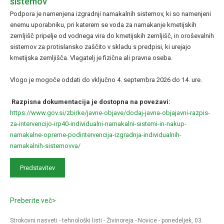
sistemov
Podpora je namenjena izgradnji namakalnih sistemov, ki so namenjeni
enemu uporabniku, pri katerem se voda za namakanje kmetijskih
zemljišč pripelje od vodnega vira do kmetijskih zemljišč, in oroševalnih
sistemov za protislansko zaščito v skladu s predpisi, ki urejajo
kmetijska zemljišča. Vlagatelj je fizična ali pravna oseba.
Vlogo je mogoče oddati do vključno 4. septembra 2026 do 14. ure.
Razpisna dokumentacija je dostopna na povezavi:
https://www.gov.si/zbirke/javne-objave/dodaj-javna-objajavni-razpis-
za-intervencijo-irp40-individualni-namakalni-sistemi-in-nakup-
namakalne-opreme-podintervencija-izgradnja-individualnih-
namakalnih-sistemovva/
Predstavitev
Preberite več>
Strokovni nasveti - tehnološki listi
-
Živinoreja
-
Novice
- ponedeljek, 03.