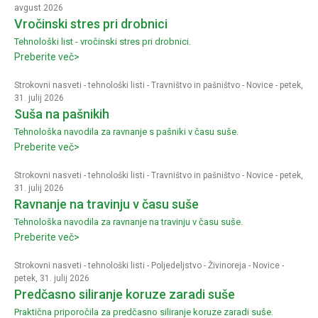
avgust 2026
Vročinski stres pri drobnici
Tehnološki list - vročinski stres pri drobnici.
Preberite več>
Strokovni nasveti - tehnološki listi
-
Travništvo in pašništvo
-
Novice
- petek,
31. julij 2026
Suša na pašnikih
Tehnološka navodila za ravnanje s pašniki v času suše.
Preberite več>
Strokovni nasveti - tehnološki listi
-
Travništvo in pašništvo
-
Novice
- petek,
31. julij 2026
Ravnanje na travinju v času suše
Tehnološka navodila za ravnanje na travinju v času suše.
Preberite več>
Strokovni nasveti - tehnološki listi
-
Poljedeljstvo
-
Živinoreja
-
Novice
-
petek, 31. julij 2026
Predčasno siliranje koruze zaradi suše
Praktična priporočila za predčasno siliranje koruze zaradi suše.