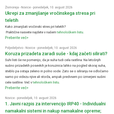
Živinoreja
-
Novice
- ponedeljek, 10. avgust 2026
Ukrepi za zmanjšanje vročinskega stresa pri
teletih
Kako zmanjšati vročinski stres pri teletih?
Praktične nasvete najdete v našem
tehnološkem listu
.
Preberite več>
Poljedeljstvo
-
Novice
- ponedeljek, 10. avgust 2026
Koruza prizadeta zaradi suše - kdaj začeti silirati?
Suhi listi še ne pomenijo, da je suha tudi cela rastlina. Na letošnjih
sušno prizadetih posevkih je koruznica lahko na pogled skoraj suha,
steblo pa ostaja zeleno in polno vode. Zato se o siliranju ne odločamo
samo po videzu njive ali storža, ampak predvsem po izmerjeni sušini
cele rastline. Več v
tehnološkem listu
.
Preberite več>
Novice
- ponedeljek, 10. avgust 2026
1. Javni razpis za intervencijo IRP40 - Individualni
namakalni sistemi in nakup namakalne opreme;