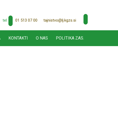
01 513 07 00
tajnistvo@lj.kgzs.si
tel:
A
KONTAKTI
O NAS
POLITIKA ZAS.