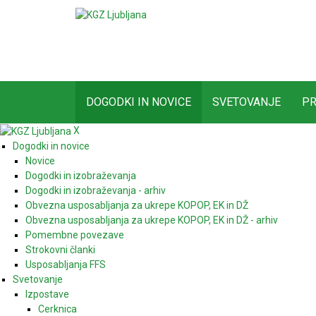
DOGODKI IN NOVICE
SVETOVANJE
PR
X
Dogodki in novice
Novice
Dogodki in izobraževanja
Dogodki in izobraževanja - arhiv
Obvezna usposabljanja za ukrepe KOPOP, EK in DŽ
Obvezna usposabljanja za ukrepe KOPOP, EK in DŽ - arhiv
Pomembne povezave
Strokovni članki
Usposabljanja FFS
Svetovanje
Izpostave
Cerknica