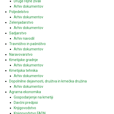
Druge rejne živali
Arhiv dokumentov
Poljedelstvo
Arhiv dokumentov
Zelenjadarstvo
Arhiv dokumentov
Sadjarstvo
Arhiv navodil
Travništvo in pašništvo
Arhiv dokumentov
Naravovarstvo
Kmetijske gradnje
Arhiv dokumentov
Kmetijska tehnika
Arhiv dokumentov
Dopolnilne dejavnosti, društva in kmečka družina
Arhiv dokumentov
Agrarna ekonomika
Gospodarjenje na kmetiji
Davčni predpisi
Knjigovodstvo
Knjigovodstvo FADN