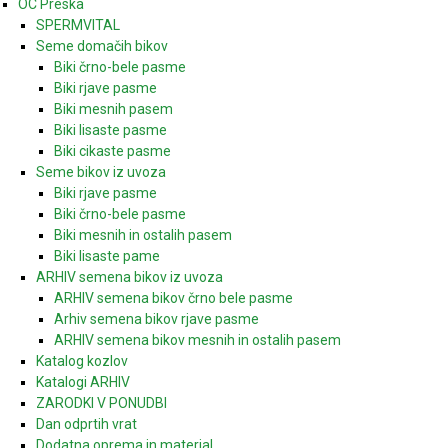
OC Preska
SPERMVITAL
Seme domačih bikov
Biki črno-bele pasme
Biki rjave pasme
Biki mesnih pasem
Biki lisaste pasme
Biki cikaste pasme
Seme bikov iz uvoza
Biki rjave pasme
Biki črno-bele pasme
Biki mesnih in ostalih pasem
Biki lisaste pame
ARHIV semena bikov iz uvoza
ARHIV semena bikov črno bele pasme
Arhiv semena bikov rjave pasme
ARHIV semena bikov mesnih in ostalih pasem
Katalog kozlov
Katalogi ARHIV
ZARODKI V PONUDBI
Dan odprtih vrat
Dodatna oprema in material