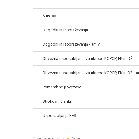
Novice
Dogodki in izobraževanja
Dogodki in izobraževanja - arhiv
Obvezna usposabljanja za ukrepe KOPOP, EK in DŽ
Obvezna usposabljanja za ukrepe KOPOP, EK in DŽ - ar
Pomembne povezave
Strokovni članki
Usposabljanja FFS
●
Dogodki in novice
Novice