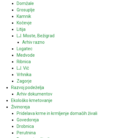
Domžale
Grosuplje
Kamnik
Kočevje
Litija
LJ. Moste, Bežigrad
Arhiv razno
Logatec
Medvode
Ribnica
LJ. Vič
Vrhnika
Zagorje
Razvoj podeželja
Arhiv dokumentov
Ekološko kmetovanje
Živinoreja
Pridelava krme in krmljenje domačih živali
Govedoreja
Drobnica
Perutnina