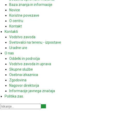
Baza znanja in informacije
Novice
Koristne povezave
O centru
Kontakt
Kontakti
Vodstvo zavoda
Svetovalci na terenu - izpostave
Uradne ure
O nas
Oddelki in področja
Vodstvo zavoda in uprava
Skupne službe
Osebna izkaznica
Zgodovina
Nagovor direktorja
Informacije javnega značaja
Politika zas.
GO